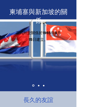
柬埔寨與新加坡的關
係
正式外交關係於1965年9月
15日建立。
長久的友誼