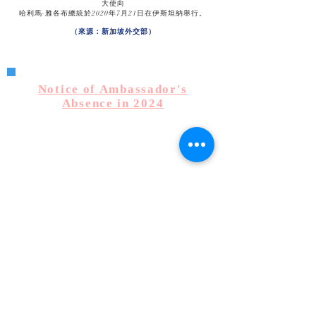
大使向
哈利馬·雅各布總統於2020年7月21日在伊斯坦納舉行。
（來源：新加坡外交部）
Notice of Ambassador's
Absence in 2024
His Excellency
Sok Khoeun
had been away
from Singapore from
24
th
to 31
st
March 2024
.
During his absence, Counsellor
Chhay Raksmey
was Chargé d'Affaires ad interim.