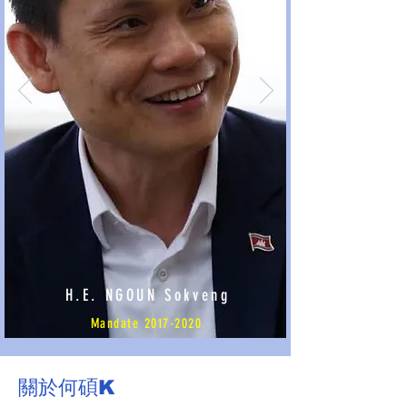
H.E. NGOUN Sokveng
Mandate
2017-2020
關於何碩K