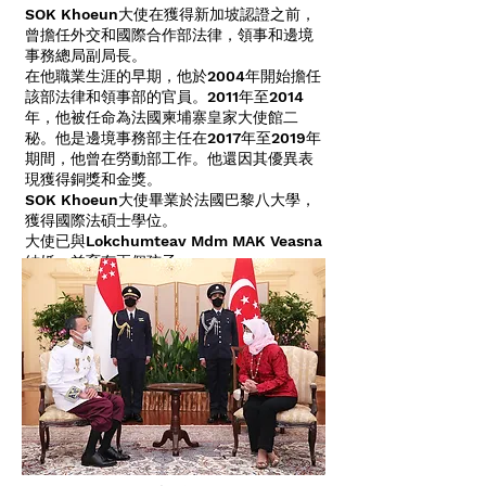
SOK Khoeun大使在獲得新加坡認證之前，
曾擔任外交和國際合作部法律，領事和邊境
事務總局副局長。
在他職業生涯的早期，他於2004年開始擔任
該部法律和領事部的官員。2011年至2014
年，他被任命為法國柬埔寨皇家大使館二
秘。他是邊境事務部主任在2017年至2019年
期間，他曾在勞動部工作。他還因其優異表
現獲得銅獎和金獎。
SOK Khoeun大使畢業於法國巴黎八大學，
獲得國際法碩士學位。
大使已與Lokchumteav Mdm MAK Veasna
結婚，並育有兩個孩子。