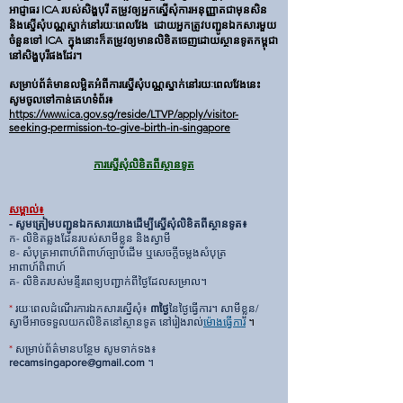
អាជ្ញាធរ ICA របស់សិង្ហបុរី ​តម្រូវឲ្យអ្នកស្នើសុំការអនុញ្ញាតជាមុនសិន
និងស្នើសុំបណ្ណស្នាក់នៅរយៈពេលវែង ដោយអ្នកត្រូវបញ្ជូនឯកសារមួយ
ចំនួនទៅ ICA ក្នុងនោះក៏តម្រូវឲ្យមានលិខិតចេញដោយស្ថានទូតកម្ពុជា
នៅសិង្ហបុរីផងដែរ។
សម្រាប់ព័ត៌មានលម្អិតអំពីការស្នើសុំបណ្ណស្នាក់នៅរយៈពេលវែងនេះ
សូមចូលទៅកាន់គេហទំព័រ៖
https://www.ica.gov.sg/reside/LTVP/apply/visitor-
seeking-permission-to-give-birth-in-singapore
ការស្នើសុំលិខិតពីស្ថានទូត
សម្គាល់៖
- សូមត្រៀមបញ្ជូនឯកសារ​យោងដើម្បីស្នើសុំលិខិតពីស្ថានទូត
៖
ក- លិខិតឆ្លងដែនរបស់សាមីខ្លួន និងស្វាមី
ខ- សំបុត្រអាពាហ៍ពិពាហ៍ច្បាប់ដើម ឬសេចក្តីចម្លងសំបុត្រ
អាពាហ៍ពិពាហ៍
គ- លិខិតរបស់មន្ទីរពេទ្យបញ្ជាក់ពីថ្ងៃដែលសម្រាល។
*​
រយៈពេលដំណើរការឯកសារស្នើសុំ៖
៣ថ្ងៃ
នៃថ្ងៃធ្វើការ។ សាមីខ្លួន/
ស្វាមីអាចទទួលយកលិខិតនៅស្ថានទូត នៅរៀងរាល់
ម៉ោងធ្វើការ
។
*
សម្រាប់ព័ត៌មានបន្ថែម សូមទាក់ទង៖
recamsingapore@gmail.com
។ ​