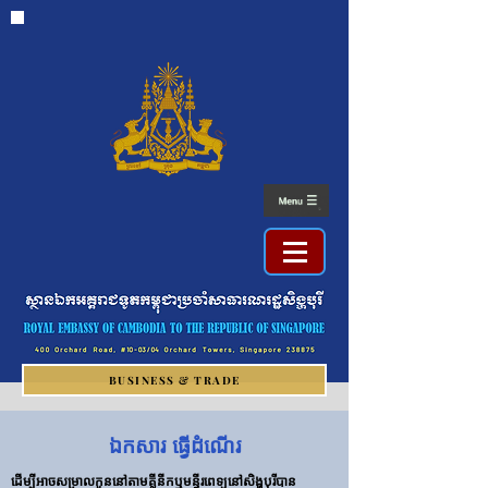
BUSINESS & TRADE
ឯកសារ ធ្វើដំណើរ
ដើម្បីអាចសម្រាលកូននៅតាមគ្លីនីកឬមន្ទីរពេទ្យនៅសិង្ហបុរីបាន