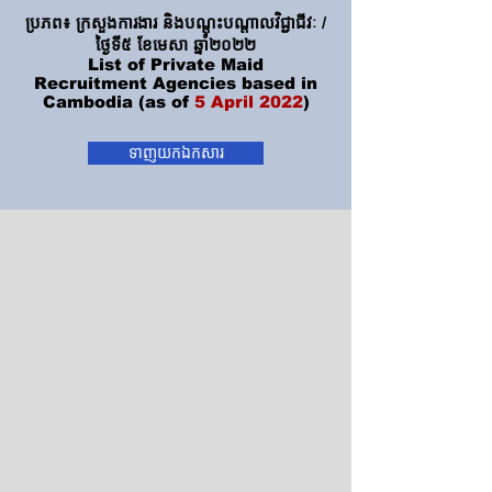
ប្រភព៖ ក្រសួងការងារ និងបណ្តុះបណ្តាលវិជ្ជាជីវៈ​​ /
ថ្ងៃទី៥ ខែមេសា ឆ្នាំ២០២២
List of Private Maid
Recruitment
Agencies based in
Cambodia (as of
5 April 2022
)
ទាញយកឯកសារ