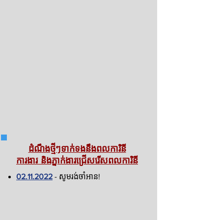
ដំណឹងថ្មីៗទាក់ទងនឹងពលការិនី
ការងារ និងភ្នាក់ងារជ្រើសរើសពលការិនី
02.11.2022
- សូមរង់ចាំអាន!