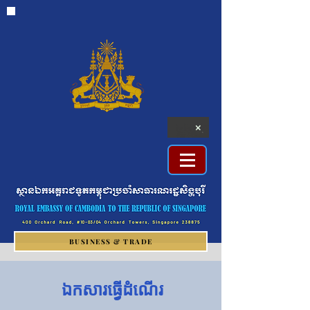
BUSINESS & TRADE
ឯកសារធ្វើដំណើរ