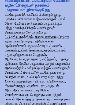
கம்போடியாவின் வெளியுறவுக் கொள்கை
வழிகாட்டுதலுடன் தூதரகம்
முழுமையாக இணங்குகிறது:
கம்போடியா இராச்சியம் பின்வரும் ஐந்து
முக்கிய பணிகளை மேற்கொள்வதன் மூலம்
அதன் தேசிய நலன்களைப் பாதுகாக்கும்
மற்றும் ஊக்குவிக்கும் வெளியுறவுக்
கொள்கையை பின்பற்றுகிறது:
1. தேசிய சுதந்திரம், இறையாண்மை, பிரதேச
ஒருமைப்பாடு மற்றும் நடுநிலைமை
ஆகியவற்றைப் பாதுகாக்கவும்; அமைதி,
பாதுகாப்பு, ஸ்திரத்தன்மை, ஒழுங்கு மற்றும்
சமூக ஒற்றுமையை பேணுதல்.
அரசியல், பொருளாதாரம், வர்த்தகம், முதலீடு,
குறிப்பாக தேசிய பாதுகாப்பு மற்றும் பாதுகாப்பு
ஆகியவற்றில் - உள்நாட்டு மற்றும் வெளியுறவுக்
கொள்கை அம்சங்களில் கம்போடியா தனது
சுயாதீனமான முடிவெடுப்பதை தொடர்ந்து
நிலைநிறுத்துகிறது - நிரந்தர நடுநிலைமை,
சீரமைக்காதது, அண்டை நாடுகளுடன்
அமைதியான சகவாழ்வு ஆகிய
கொள்கைகளைப் பொறுத்தவரை மற்றும்
உலகின் அனைத்து நாடுகளுடனும், சச்சரவுகள்
மற்றும் பரஸ்பர நன்மைகளின் அமைதியான